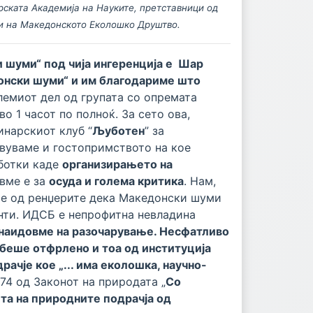
рската Академија на Науките, претставници од
ви на Македонското Еколошко Друштво.
и шуми“ под чија ингеренција е Шар
донски шуми“ и им благодариме што
лемиот дел од групата со опремата
 1 часот по полноќ. За сето ова,
инарскиот клуб “
Љуботен
” за
авуваме и гостопримството на кое
аботки каде
организирањето на
ивме е за
осуда и голема критика
. Нам,
ие од ренџерите дека Македонски шуми
енти. ИДСБ е непрофитна невладина
а наидовме на разочарување. Несфатливо
беше отфрлено и тоа од институција
рачје кое „... има еколошка, научно-
74 од Законот на природата „
Со
ита на природните подрачја од