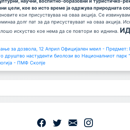
лтурни, научни, воспитно-образовни и туристичко-рекр
вни цели, кое во исто време ја одржува природната со
новите кои присуствуваа на оваа акција. Се извинувам
оминаа долг пат за да присуствуваат на оваа акција. И
ИД
 лошо искуство кое нема да се повтори во иднина.
рање за дозвола, 12 Април
Официјален меил - Предмет: 
о друштво настуденти биолози во Националниот парк 
огија - ПМФ Скопје