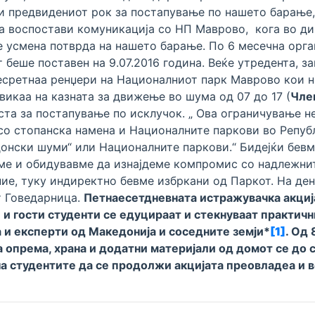
ки предвидениот рок за постапување по нашето барање,
 воспостави комуникација со НП Маврово, кога во ди
 усмена потврда на нашето барање. По 6 месечна орган
 беше поставен на 9.07.2016 година. Веќе утредента, з
пресретнаа ренџери на Националниот парк Маврово кои 
овикаа на казната за движење во шума од 07 до 17 (
Чле
оста за постапување по исклучок. „ Ова ограничување н
о стопанска намена и Националните паркови во Републ
онски шуми“ или Националните паркови.“ Бидејќи бевм
вме и обидувавме да изнајдеме компромис со надлежнит
ие, туку индиректно бевме избркани од Паркот. На ден
т Говедарница.
Петнаесетдневната истражувачка акциј
 и гости студенти се едуцираат и стекнуваат практичн
 и експерти од Македонија и соседните земји*
[1]
.
Од 8
а опрема, храна и додатни материјали од домот се до
 на студентите да се продолжи акцијата преовладеа и в