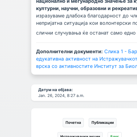
национално и меѓународно значење за ку
културни, научни, образовни и рекреати
изразуваме длабока благодарност до чле
непријатна ситуација кои волонтерски п
слични случувања ќе останат само едно
Дополнителни документи:
Слика 1 - Ба
едукативна активност на Истражувачкот
врска со активностите
Институт за Биол
Датум на објава:
Jan. 26, 2024, 8:27 a.m.
Почетна
Публикации
Истражувачки акции
Блог