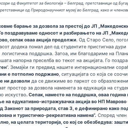
ори од Факултетот за биологија – Белград, претставници од Буга
 претставници од Природонаучниот музеј во Белград, како и члено
совме барање за дозвола за престој до ЈП „Македонск
. Го поздравуваме односот и разбирањето на ЈП „Маке
во, сепак оваа акција продолжи
. Од Старо Село, пого
сот додека помал дел од студентите пристигнаа дури во
а логистичка поддршка. Затоа, им благодариме на План
шата напорна преселба во текот на акцијата. Го поздр
тен
”. Земајќи ги предвид нашите интернационални сор
ани е потполно подржано
, ситуацијата со која се сооч
е ни дозволи
да се движиме во паркот со образложен
ат простор за дозвола наменета за едукација на студ
но искуство
. Сепак, наместо на поддршка, оваа годин
е на едукативно-истражувачка акција во НП Маврово 
д Законот за природата, став 3, е дефинирано како под
зовна и туристичко-рекреативна намена“.
Според член 
но, на целата територија, со кој се обезбедува: зашт