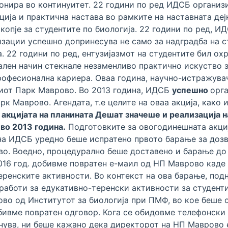
ионира во континуитет. 22 години по ред ИДСБ органи
ција и практична настава во рамките на наставната деј
пје за студентите по биологија. 22 години по ред, ИД
зации успешно допринесува не само за надградба на ст
 22 години по ред, ентузијазмот на студентите бил ох
ален начин стекнале незаменливо практично искуство з
рофесионална кариера. Оваа година, научно-истражувач
иот Парк Маврово. Во 2013 година, ИДСБ
успешно
орга
рк Маврово. Агендата, т.е целите на оваа акција, како
кцијата на планината Дешат значеше и реализација н
во 2013 година.
Подготовките за овогодинешната акци
на на ИДСБ уредно беше испратено првото барање за до
о. Воедно, процедурално беше доставено и барање до
2016 год. добивме повратен е-маил од НП Маврово каде
еренските активности. Во контекст на ова барање, под
работи за едукативно-теренски активности за студенти
во од Институтот за биологија при ПМФ, во кое беше
бивме повратен одговор. Кога се обидовме телефонски 
нува, ни беше кажано дека директорот на НП Маврово