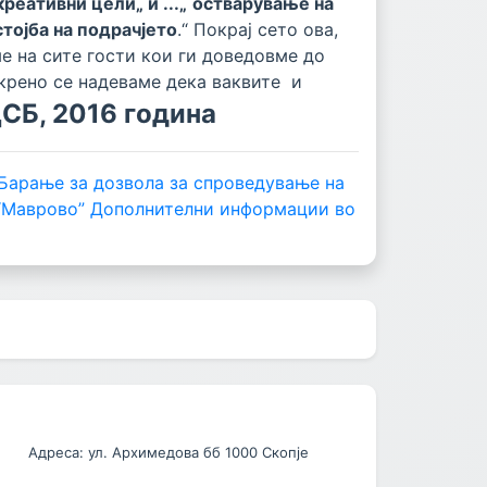
еативни цели„ и ...„
остварување на
стојба на подрачјето
.“ Покрај сето ова,
е на сите гости кои ги доведовме до
скрено се надеваме дека ваквите и
СБ, 2016 година
Барање за дозвола за спроведување на
“Маврово”
Дополнителни информации во
Адреса: ул. Архимедова бб 1000 Скопје