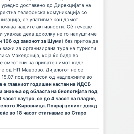
 уредно доставено до Дирекцијата на
ректна телефонска комуникација со
изација, се упативме кон домот
апочнаа нашите активности. Сè течеше
ни укажаа дека доколку не го напуштиме
н 106 од законот за Шуми
) без притоа да
е важи за организирана тура на туристи
ика Македонија, која ќе биде во
е сместени на приватен имот каде
е од НП Маврово. Дијалогот не се
 15.07 под притисок од надлежните во
а е главниот годишен настан на ИДСБ
и знаења од областа на биологијата под
 часот наутро, се до 4 часот на пладне,
 селото Жировница. Покрај целиот дожд
еќе во 18 часот стигнавме во Старо