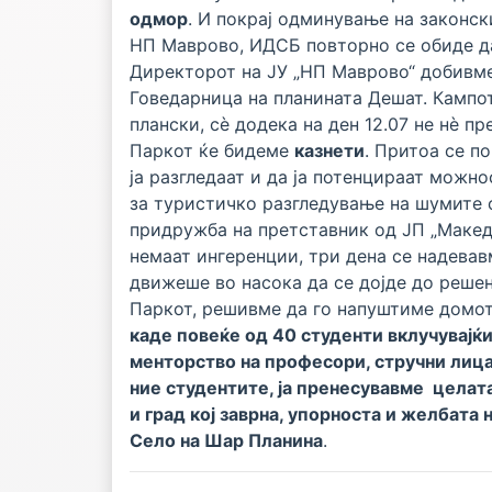
одмор
. И покрај одминување на законс
НП Маврово, ИДСБ повторно се обиде да
Директорот на ЈУ „НП Маврово“ добивме
Говедарница на планината Дешат. Кампот
плански, сè додека на ден 12.07 не нè 
Паркот ќе бидеме
казнети
. Притоа се п
ја разгледаат и да ја потенцираат можн
за туристичко разгледување на шумите с
придружба на претставник од ЈП „Макед
немаат ингеренции, три дена се надева
движеше во насока да се дојде до решен
Паркот, решивме да го напуштиме домо
каде повеќе од 40 студенти вклучувајќи
менторство на професори, стручни лица
ние студентите, ја пренесувавме целат
и град кој заврна, упорноста и желбата
Село на Шар Планина
.