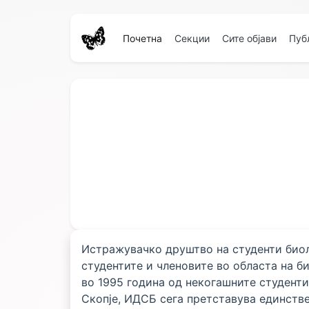
Почетна
Секции
Сите објави
Пуб
Истражувачко друштво на студенти биол
студентите и членовите во областа на б
во 1995 година од некогашните студент
Скопје, ИДСБ сега претставува единств