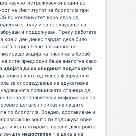
зира научно-истражувачки акции во
ност на Институтот за биологија при
СБ во континуитет како една од
удентите, туку и за проучување на
рабруван и поддржуван. Преку работата
а кое и ден денес тврдат дека било
ката акција беше планирана на
низираше акција на планината Кораб
 и на сите предходни беше аналогна како
а идејата да се обединат податоците
ја почнаа уште од месец февруари и
звола за спроведување на едукативна
 надлежната полициската станица од
 се бараa дополнителни информации за
несовме детален приказ на нашите
те по биологија. Воедно, доставивме и
 образложено зошто ги подржува овие
да ги контактираме, свесни дека рокот
 е сеуште
недостапен
т.е дека е на