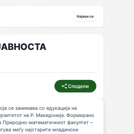
Најави се
ЈАВНОСТА
Сподели
оја се занимава со едукација на
ерзитетот на Р. Македонија. Формирано
на Природно-математичкиот факултет –
гува меѓу најстарите младински