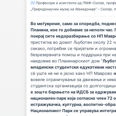
[1]
Професори и асистенти од ПМФ-Скопје, профес
„Природонаучен музеј на Македонија“ – Скопје,
Во меѓувреме, само за споредба, подне
Планина, кое го добивме за неполн час
покрај сите недоразбирање со НП Мавро
пристигна во домот Љуботен околу 22 ча
секако, потребни се пријатели и огромн
безрезервната помош и поддршка при на
наидовме во Планинарскиот дом “
Љубо
младински студентски едукативни наст
сè уште не ни е јасно како НП Маврово
н
вовеле ограничување за движење и нема
студентска организација со долгогодиш
е зошто барањето на ИДСБ за одржувањ
национален парк која согласно член 72 о
истражувачка, културна, воспитно-обра
Националниот Парк се управува интеграл