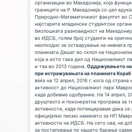
организации во Македонија, која функц
границите на Р. Македонија со цел едука
Природно-Математичкиот факултет во Ско
најстарите младински студентски органи
биолошката разновидност на Македонија.
во ИДСБ, голем број студенти на оригин
неопходно за остварување на нивната п
планината Дешат во склоп на Националн
која е исто така дел од Националниот па
и таа во 2013 година.
Оддржувањето на а
при истражувањата на планината Кораб 
веќе на 12 април, 2016 г. кога од стра
активност до Националниот парк Мавров
каде добивме одобрение. На 14 април, 
друштвото и поконкретна програма за т
активности, каде потенциравме дека се 
официјално писмо наменето за НП Мавро
активности на ИДСБ. На сето ова, не до
за постапување по нашето барање одми