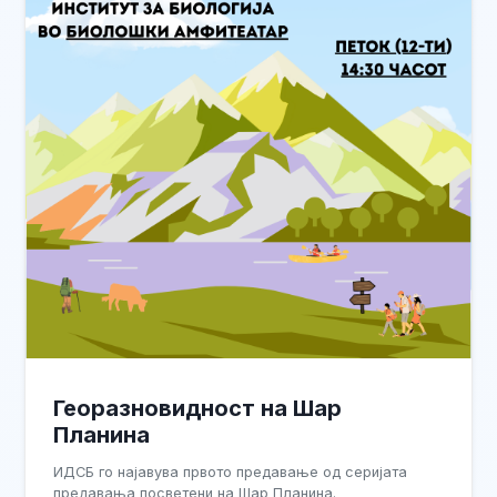
Георазновидност на Шар
Планина
ИДСБ го најавува првото предавање од серијата
предавања посветени на Шар Планина.