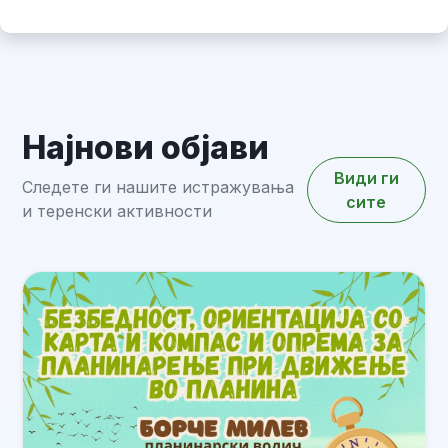
Најнови објави
Види ги
Следете ги нашите истражувања
сите
и теренски активности