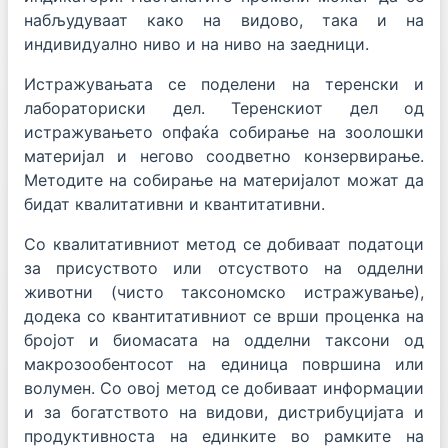
набљудуваат како на видово, така и на
индивидуално ниво и на ниво на заедници.
Истражувањата се поделени на теренски и
лабораториски дел. Теренскиот дел од
истражувањето опфаќа собирање на зоолошки
материјал и негово соодветно конзервирање.
Методите на собирање на материјалот можат да
бидат квалитативни и квантитативни.
Со квалитативниот метод се добиваат податоци
за присуството или отсуството на одделни
животни (чисто таксономско истражување),
додека со квантитативниот се врши проценка на
бројот и биомасата на одделни таксони од
макрозообентосот на единица површина или
волумен. Со овој метод се добиваат информации
и за богатството на видови, дистрибуцијата и
продуктивноста на единките во рамките на