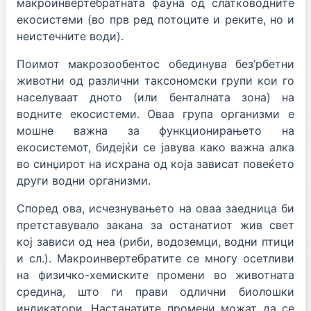
макроинвертебратната фауна од слатководните
екосистеми (во прв ред потоците и реките, но и
неистечните води).
Поимот макрозообентос обединува без‘рбетни
животни од различни таксономски групи кои го
населуваат дното (или бенталната зона) на
водните екосистеми. Оваа група организми е
мошне важна за функционирањето на
екосистемот, бидејќи се јавува како важна алка
во синџирот на исхрана од која зависат повеќето
други водни организми.
Според ова, исчезнувањето на оваа заедница би
претставувало закана за останатиот жив свет
кој зависи од неа (риби, водоземци, водни птици
и сл.). Макроинвертебратите се многу осетливи
на физичко-хемиските промени во животната
средина, што ги прави одлични биолошки
индикатори. Настанатите промени можат да се