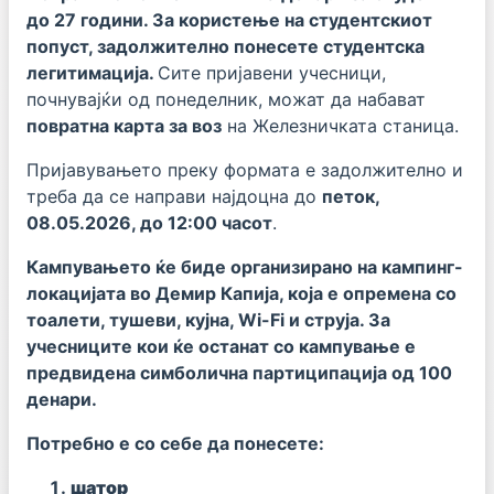
до 27 години. За користење на студентскиот
попуст, задолжително понесете студентска
легитимација.
Сите пријавени учесници,
почнувајќи од понеделник, можат да набават
повратна карта за воз
на Железничката станица.
Пријавувањето преку формата е задолжително и
треба да се направи најдоцна до
петок,
08.05.2026, до 12:00 часот
.
Кампувањето ќе биде организирано на кампинг-
локацијата во Демир Капија, која е опремена со
тоалети, тушеви, кујна, Wi-Fi и струја. За
учесниците кои ќе останат со кампување е
предвидена симболична партиципација од 100
денари.
Потребно е со себе да понесете:
шатор