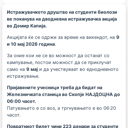
Истражувачкото друштво на студенти биолози
ве поканува на дводневна истражувачка акција
во Демир Капија.
Акцијата ќе се одржи за време на викендот, на
9
и 10 мај 2026 година
.
За оние кои не се во можност да останат со
кампување, постои можност да се приклучат
само на
9 мај
и да учествуваат во еднодневното
истражување.
Пријавените учесници треба да бидат на
Железничката станица во Скопје НАЈДОЦНА до
06:00 часот.
Патувањето е со воз, а тргнувањето е во 06:20
часот.
Повратниот билет чини 223 денари за студенти