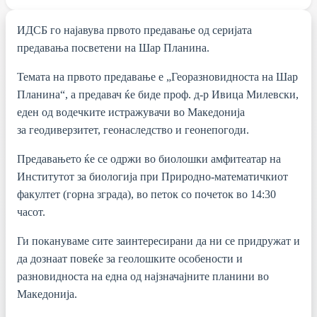
ИДСБ го најавува првото предавање од серијата
предавања посветени на Шар Планина.
Темата на првото предавање е „Георазновидноста на Шар
Планина“, а предавач ќе биде проф. д-р Ивица Милевски,
еден од водечките истражувачи
во Македонија
за
геодиверзитет, геонаследство и геонепогоди.
Предавањето ќе се одржи во биолошки амфитеатар на
Институтот за биологија при Природно-математичкиот
факултет (горна зграда), во петок со почеток во 14:30
часот.
Ги покануваме сите заинтересирани да ни се придружат и
да дознаат повеќе за геолошките особености и
разновидноста на една од најзначајните планини во
Македонија.