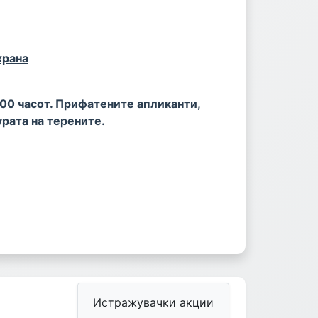
храна
:00 часот.
Прифатените апликанти,
урата на терените.
Истражувачки акции