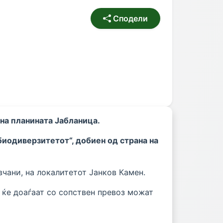
Сподели
на планината Јабланица.
биодиверзитетот“, добиен од страна на
вчани, на локалитетот Јанков Камен.
 ќе доаѓаат со сопствен превоз можат