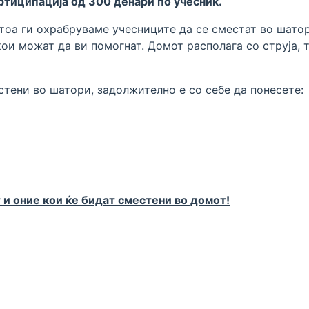
артиципација од 300 денари по учесник.
атоа ги охрабруваме учесниците да се сместат во шато
кои можат да ви помогнат.
Домот располага со струја, т
естени во шатори,
задолжително
е со себе да понесете:
 и оние кои ќе бидат сместени во домот!