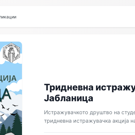
ликации
Тридневна истражу
Јабланица
Истражувачкото друштво на студе
тридневна истражувачка акција н