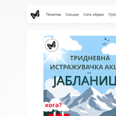
Почетна
Секции
Сите објави
Пуб