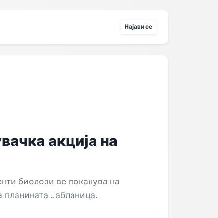
Најави се
вачка акција на
нти биолози ве поканува на
а планината Јабланица.