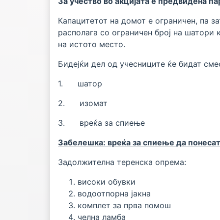
За учество во акцијата е предвидена п
Капацитетот на домот е ограничен, па з
располага со ограничен број на шатори 
на истото место.
Бидејќи дел од учесниците ќе бидат см
1. шатор
2. изомат
3. вреќа за спиење
Забелешка: вреќа за спиење да понесат
Задолжителна
теренска опрема:
високи обувки
водоотпорна јакна
комплет за прва помош
челна ламба